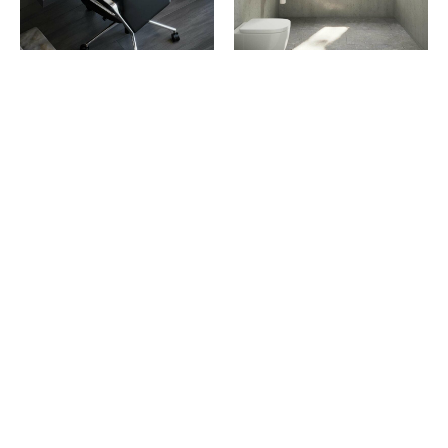
Our Approach
Morbi malesuada, felis eget aliquam hendrerit,
felis ex tincidunt mi, gravida facilisis leo nisi nec
tellus. Aenean lobortis blandit turpis, sed
sollicitudin metus auctor ac. Fusce lacinia
interdum metus. Pellentesque et quam nisi. Sed
fringilla gravida lorem, id rhoncus justo egestas
sed.
Curabitur pharetra commodo enim, id cursus
neque dapibus sed. Curabitur pellentesque
faucibus purus, non finibus turpis pretium non.