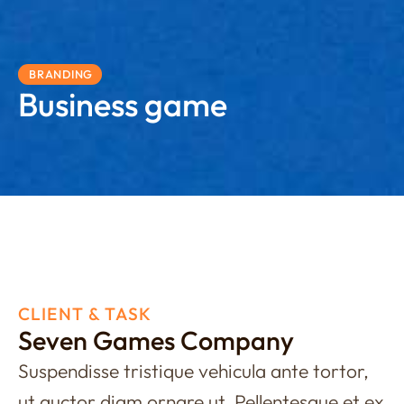
BRANDING
Business game
CLIENT & TASK
Seven Games Company
Suspendisse tristique vehicula ante tortor,
ut auctor diam ornare ut. Pellentesque et ex